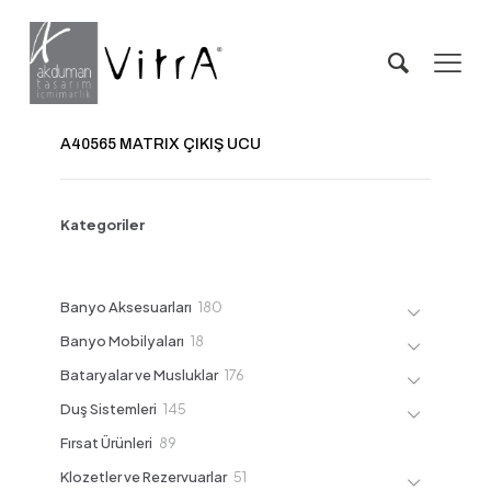
A40565 MATRIX ÇIKIŞ UCU
Kategoriler
180
Banyo Aksesuarları
180
ürün
18
Banyo Mobilyaları
18
ürün
176
Bataryalar ve Musluklar
176
ürün
145
Duş Sistemleri
145
ürün
89
Fırsat Ürünleri
89
ürün
51
Klozetler ve Rezervuarlar
51