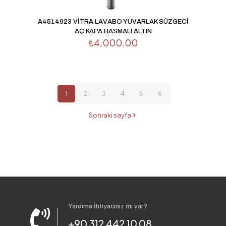
A4514923 VİTRA LAVABO YUVARLAK SÜZGECİ
AÇ KAPA BASMALI ALTIN
₺
4,000.00
1
2
3
4
5
6
Sonraki sayfa
Yardıma İhtiyacınız mı var?
+90 312 442 10 08