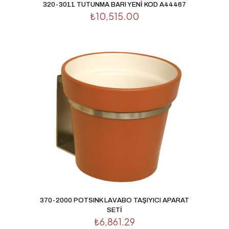
320-3011 TUTUNMA BARI YENİ KOD A44467
₺
10,515.00
370-2000 POTSINK LAVABO TAŞIYICI APARAT
SETİ
₺
6,861.29