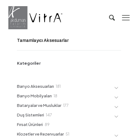
Tamamlayıcı Aksesuarlar
Kategoriler
181
Banyo Aksesuarları
181
ürün
18
Banyo Mobilyaları
18
ürün
177
Bataryalar ve Musluklar
177
ürün
147
Duş Sistemleri
147
ürün
89
Fırsat Ürünleri
89
ürün
51
Klozetler ve Rezervuarlar
51