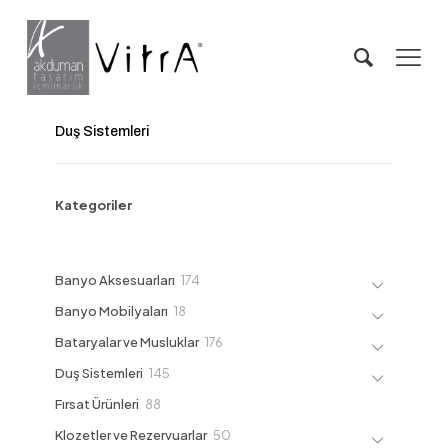
Duş Sistemleri
Kategoriler
174
Banyo Aksesuarları
174
ürün
18
Banyo Mobilyaları
18
ürün
176
Bataryalar ve Musluklar
176
ürün
145
Duş Sistemleri
145
ürün
88
Fırsat Ürünleri
88
ürün
50
Klozetler ve Rezervuarlar
50