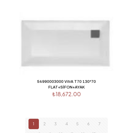
54990003000 VitrA T70 130*70
FLAT+SİFON+AYAK
₺
18,672.00
1
2
3
4
5
6
7