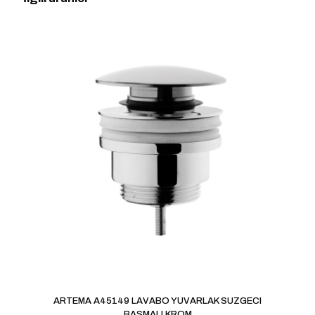
yapan ilk kişi siz olun
E-posta adresiniz yayınlanmayacak.
Gerekli alanlar
*
ile
işaretlenmişlerdir
Derecelendirmeniz
*
1/5
2/5
3/5
4/5
5/5
yıldız
yıldız
yıldız
yıldız
yıldız
İsim
*
ARTEMA A45149 LAVABO YUVARLAK SUZGECI
BASMALI KROM