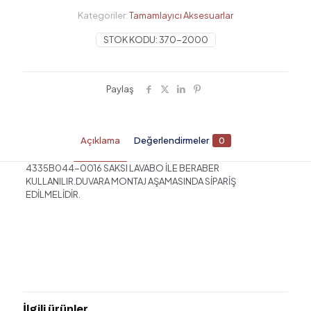
SETİ
Kategoriler:
Tamamlayıcı Aksesuarlar
adet
STOK KODU:
370-2000
Paylaş
Açıklama
Değerlendirmeler
0
4335B044-0016 SAKSI LAVABO İLE BERABER
KULLANILIR.DUVARA MONTAJ AŞAMASINDA SİPARİŞ
EDİLMELİDİR.
Değerlendirmeler
Henüz değerlendirme yapılmadı.
“370-2000 POTSINK LAVABO
TAŞIYICI APARAT SETİ” için yorum
İlgili ürünler