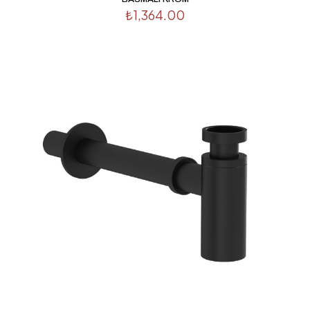
E-
₺
1,364.00
posta
*
Daha sonraki yorumlarımda kullanılması için adım, e-
posta adresim ve site adresim bu tarayıcıya kaydedilsin.