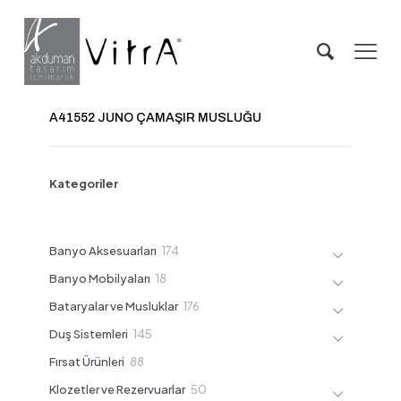
A41552 JUNO ÇAMAŞIR MUSLUĞU
Kategoriler
174
Banyo Aksesuarları
174
ürün
18
Banyo Mobilyaları
18
ürün
176
Bataryalar ve Musluklar
176
ürün
145
Duş Sistemleri
145
ürün
88
Fırsat Ürünleri
88
ürün
50
Klozetler ve Rezervuarlar
50