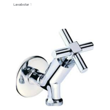
ürün
1
Lavabolar
1
ürün