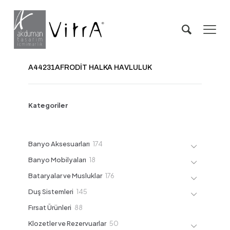
A44231AFRODİT HALKA HAVLULUK
Kategoriler
174
Banyo Aksesuarları
174
ürün
18
Banyo Mobilyaları
18
ürün
176
Bataryalar ve Musluklar
176
ürün
145
Duş Sistemleri
145
ürün
88
Fırsat Ürünleri
88
ürün
50
Klozetler ve Rezervuarlar
50