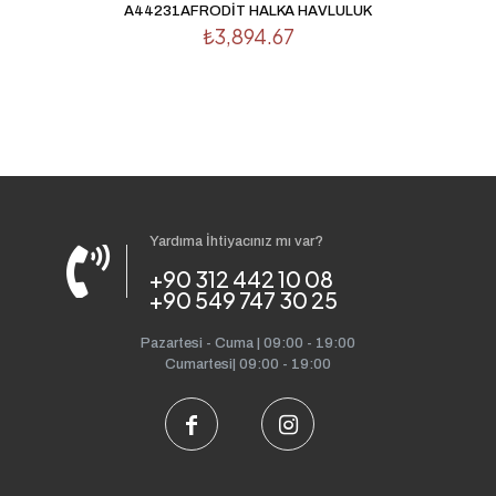
A44231AFRODİT HALKA HAVLULUK
₺
3,894.67
Yardıma İhtiyacınız mı var?
+90 312 442 10 08
+90 549 747 30 25
Pazartesi - Cuma | 09:00 - 19:00
Cumartesi| 09:00 - 19:00