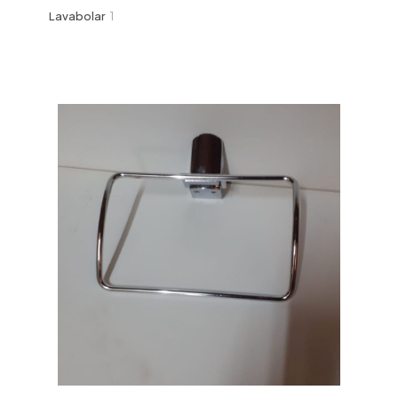
ürün
1
Lavabolar
1
ürün