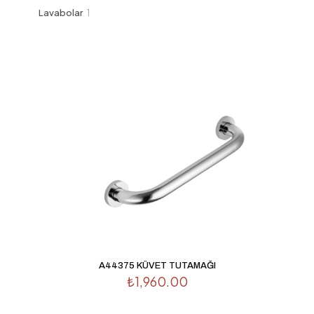
ürün
1
Lavabolar
1
ürün
A44375 KÜVET TUTAMAĞI
₺
1,960.00