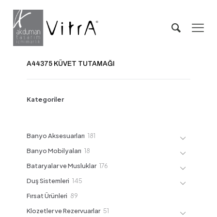
A44375 KÜVET TUTAMAĞI
Kategoriler
181
Banyo Aksesuarları
181
ürün
18
Banyo Mobilyaları
18
ürün
176
Bataryalar ve Musluklar
176
ürün
145
Duş Sistemleri
145
ürün
89
Fırsat Ürünleri
89
ürün
51
Klozetler ve Rezervuarlar
51