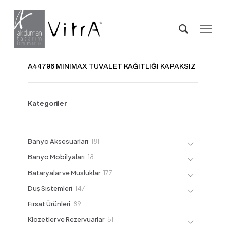
A44796 MINIMAX TUVALET KAĞITLIĞI KAPAKSIZ
Kategoriler
181
Banyo Aksesuarları
181
ürün
18
Banyo Mobilyaları
18
ürün
177
Bataryalar ve Musluklar
177
ürün
147
Duş Sistemleri
147
ürün
89
Fırsat Ürünleri
89
ürün
51
Klozetler ve Rezervuarlar
51