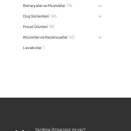
ürün
176
Bataryalar ve Musluklar
176
ürün
145
Duş Sistemleri
145
ürün
88
Fırsat Ürünleri
88
ürün
50
Klozetler ve Rezervuarlar
50
ürün
1
Lavabolar
1
ürün
Yardıma İhtiyacınız mı var?