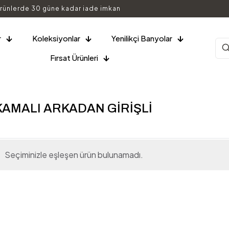
rünlerde 30 güne kadar iade imkan
r
Koleksiyonlar
Yenilikçi Banyolar
Fırsat Ürünleri
KAMALI ARKADAN GİRİŞLİ
Seçiminizle eşleşen ürün bulunamadı.