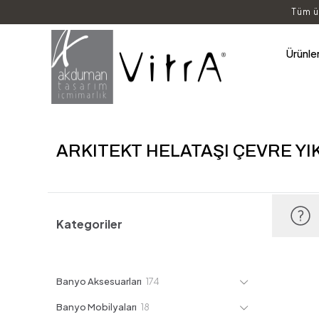
Tüm ü
Ürünle
ARKITEKT HELATAŞI ÇEVRE YI
Kategoriler
174
Banyo Aksesuarları
174
ürün
18
Banyo Mobilyaları
18