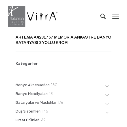
ARTEMA A4231757 MEMORIA ANKASTRE BANYO
BATARYASI 3 YOLLU KROM
Kategoriler
180
Banyo Aksesuarları
180
ürün
18
Banyo Mobilyaları
18
ürün
176
Bataryalar ve Musluklar
176
ürün
145
Duş Sistemleri
145
ürün
89
Fırsat Ürünleri
89
ürün