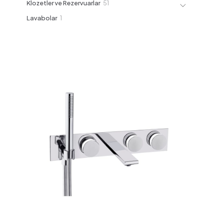
51
Klozetler ve Rezervuarlar
51
ürün
1
Lavabolar
1
ürün