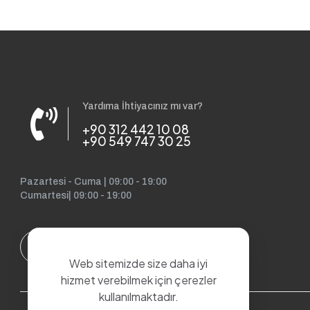
Yardıma İhtiyacınız mı var?
+90 312 442 10 08
+90 549 747 30 25
Pazartesi - Cuma | 09:00 - 19:00
Cumartesi| 09:00 - 19:00
Web sitemizde size daha iyi
hizmet verebilmek için çerezler
kullanılmaktadır.