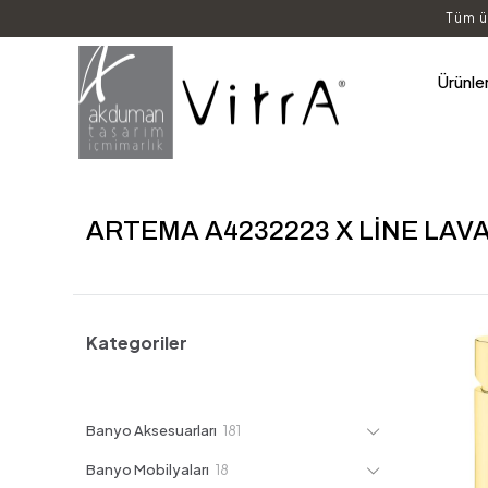
Tüm ü
Ürünle
ARTEMA A4232223 X LİNE LAV
Kategoriler
181
Banyo Aksesuarları
181
ürün
18
Banyo Mobilyaları
18