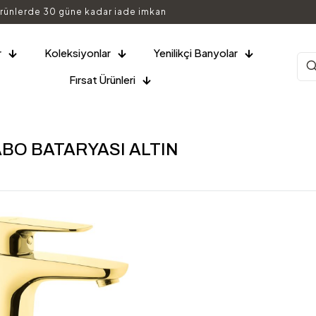
rünlerde 30 güne kadar iade imkan
r
Koleksiyonlar
Yenilikçi Banyolar
Fırsat Ürünleri
ABO BATARYASI ALTIN