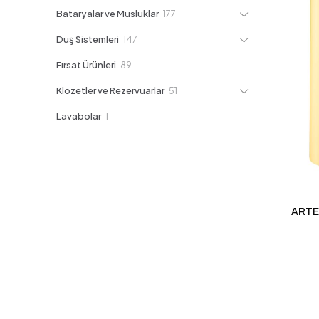
ürün
177
Bataryalar ve Musluklar
177
ürün
147
Duş Sistemleri
147
ürün
89
Fırsat Ürünleri
89
ürün
51
Klozetler ve Rezervuarlar
51
ürün
1
Lavabolar
1
ürün
ARTE