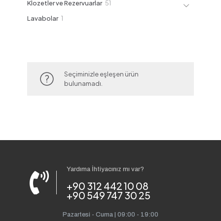
51
Klozetler ve Rezervuarlar
51
ürün
1
Lavabolar
1
ürün
Seçiminizle eşleşen ürün
bulunamadı.
Yardıma İhtiyacınız mı var?
+90 312 442 10 08
+90 549 747 30 25
Pazartesi - Cuma | 09:00 - 19:00