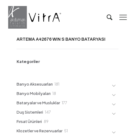
ARTEMA A42676 WIN S BANYO BATARYASI
Kategoriler
181
Banyo Aksesuarları
181
ürün
18
Banyo Mobilyaları
18
ürün
177
Bataryalar ve Musluklar
177
ürün
147
Duş Sistemleri
147
ürün
89
Fırsat Ürünleri
89
ürün
51
Klozetler ve Rezervuarlar
51