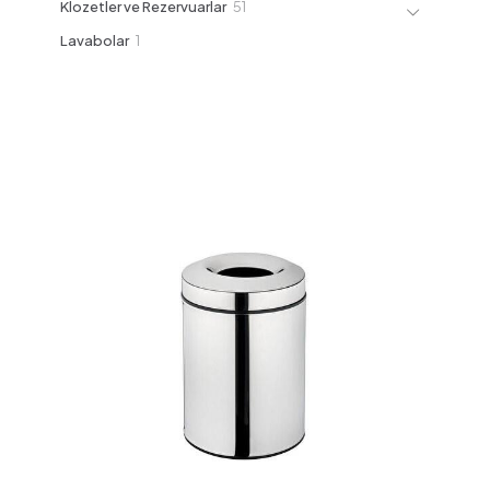
51
Klozetler ve Rezervuarlar
51
ürün
1
Lavabolar
1
ürün