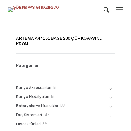
ARTEMA A44151 BASE 200 ÇÖP KOVASI 5L
KROM
Kategoriler
181
Banyo Aksesuarları
181
ürün
18
Banyo Mobilyaları
18
ürün
177
Bataryalar ve Musluklar
177
ürün
147
Duş Sistemleri
147
ürün
89
Fırsat Ürünleri
89
ürün