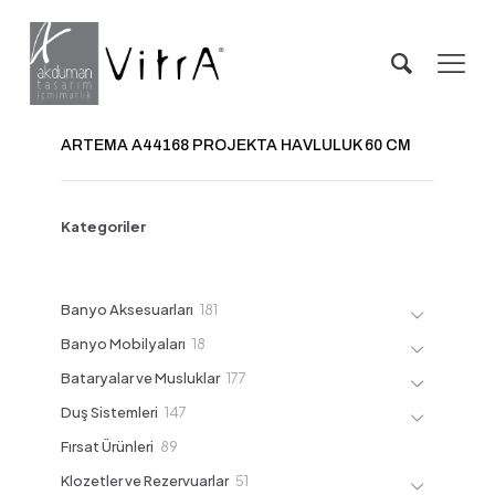
ARTEMA A44168 PROJEKTA HAVLULUK 60 CM
Kategoriler
181
Banyo Aksesuarları
181
ürün
18
Banyo Mobilyaları
18
ürün
177
Bataryalar ve Musluklar
177
ürün
147
Duş Sistemleri
147
ürün
89
Fırsat Ürünleri
89
ürün
51
Klozetler ve Rezervuarlar
51