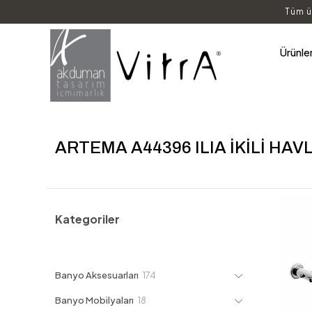
Tüm ü
Ürünle
ARTEMA A44396 ILIA İKİLİ HAV
Kategoriler
174
Banyo Aksesuarları
174
ürün
18
Banyo Mobilyaları
18