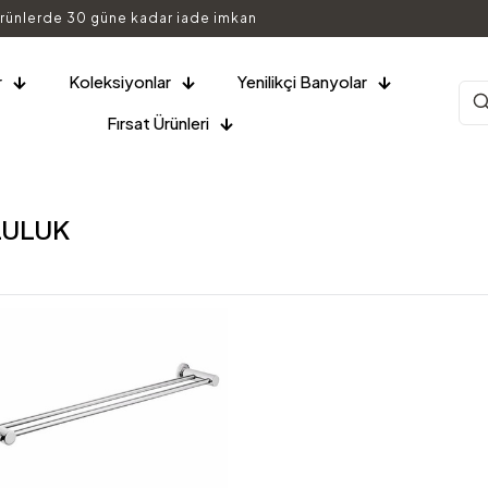
rünlerde 30 güne kadar iade imkan
r
Koleksiyonlar
Yenilikçi Banyolar
Fırsat Ürünleri
LULUK