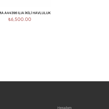
 A44396 ILIA İKİLİ HAVLULUK
₺
6,500.00
Hesabım