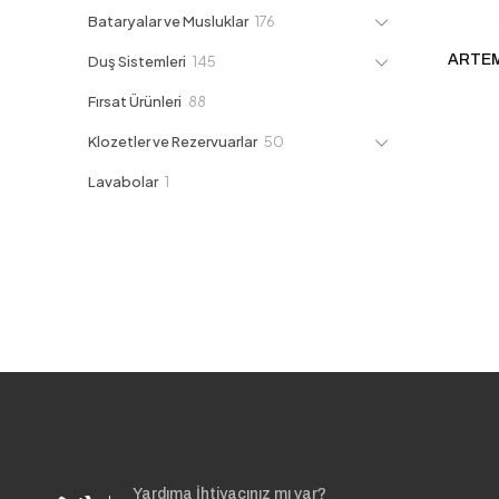
ürün
176
Bataryalar ve Musluklar
176
ürün
ARTEMA
145
Duş Sistemleri
145
ürün
88
Fırsat Ürünleri
88
ürün
50
Klozetler ve Rezervuarlar
50
ürün
1
Lavabolar
1
ürün
Yardıma İhtiyacınız mı var?