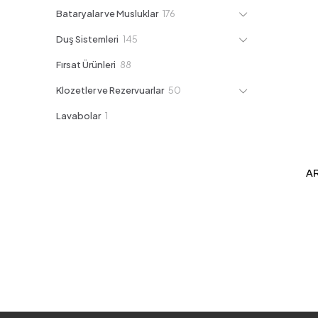
ürün
176
Bataryalar ve Musluklar
176
ürün
145
Duş Sistemleri
145
ürün
88
Fırsat Ürünleri
88
ürün
50
Klozetler ve Rezervuarlar
50
ürün
1
Lavabolar
1
ürün
A