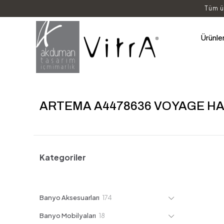
Tüm ü
Ürünle
ARTEMA A4478636 VOYAGE HA
Kategoriler
174
Banyo Aksesuarları
174
ürün
18
Banyo Mobilyaları
18