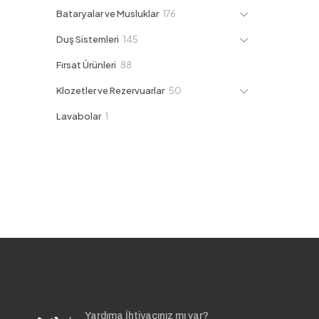
ürün
176
Bataryalar ve Musluklar
176
ürün
145
Duş Sistemleri
145
ürün
88
Fırsat Ürünleri
88
ürün
50
Klozetler ve Rezervuarlar
50
ürün
1
Lavabolar
1
ürün
Yardıma İhtiyacınız mı var?