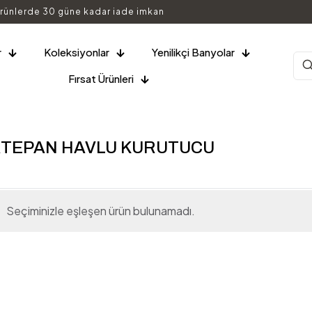
rünlerde 30 güne kadar iade imkan
r
Koleksiyonlar
Yenilikçi Banyolar
Fırsat Ürünleri
RTEPAN HAVLU KURUTUCU
Seçiminizle eşleşen ürün bulunamadı.