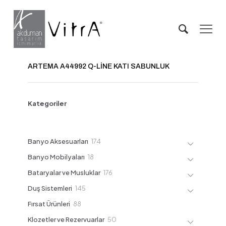
ARTEMA A44992 Q-LİNE KATI SABUNLUK
Kategoriler
174
Banyo Aksesuarları
174
ürün
18
Banyo Mobilyaları
18
ürün
176
Bataryalar ve Musluklar
176
ürün
145
Duş Sistemleri
145
ürün
88
Fırsat Ürünleri
88
ürün
50
Klozetler ve Rezervuarlar
50