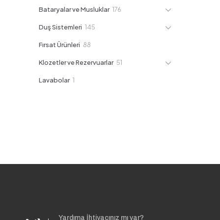
ürün
176
Bataryalar ve Musluklar
176
ürün
145
Duş Sistemleri
145
ürün
88
Fırsat Ürünleri
88
ürün
51
Klozetler ve Rezervuarlar
51
ürün
1
Lavabolar
1
ürün
Yardıma İhtiyacınız mı var?