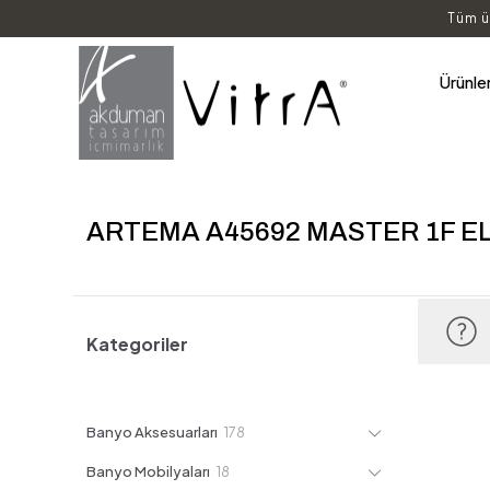
Tüm ü
Ürünle
ARTEMA A45692 MASTER 1F EL
Kategoriler
178
Banyo Aksesuarları
178
ürün
18
Banyo Mobilyaları
18