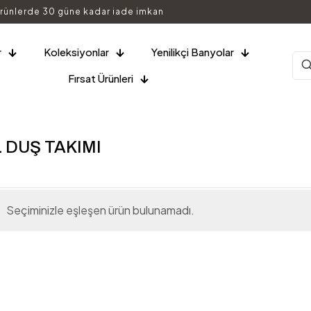
rünlerde 30 güne kadar iade imkan
r
Koleksiyonlar
Yenilikçi Banyolar
Fırsat Ürünleri
 DUŞ TAKIMI
Seçiminizle eşleşen ürün bulunamadı.