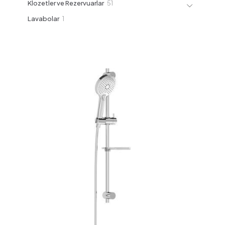
51
Klozetler ve Rezervuarlar
51
ürün
1
Lavabolar
1
ürün