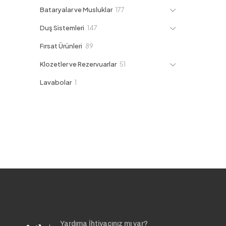
ürün
177
Bataryalar ve Musluklar
177
ürün
147
Duş Sistemleri
147
ürün
89
Fırsat Ürünleri
89
ürün
51
Klozetler ve Rezervuarlar
51
ürün
1
Lavabolar
1
ürün
Yardıma İhtiyacınız mı var?