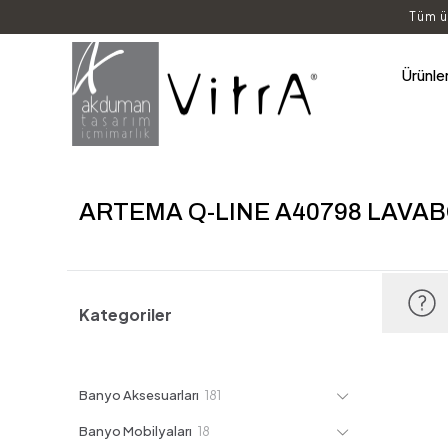
Tüm ü
Ürünle
ARTEMA Q-LINE A40798 LAVA
Kategoriler
181
Banyo Aksesuarları
181
ürün
18
Banyo Mobilyaları
18