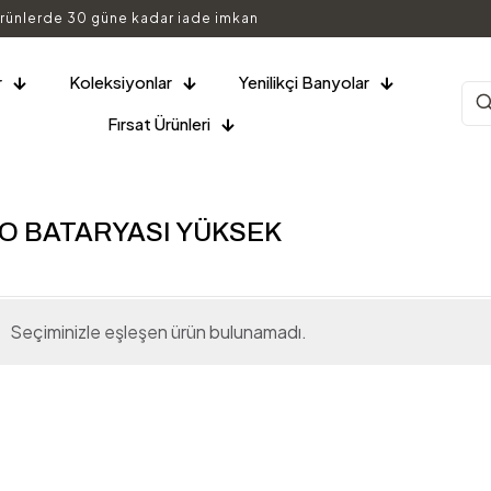
rünlerde 30 güne kadar iade imkan
r
Koleksiyonlar
Yenilikçi Banyolar
Fırsat Ürünleri
BO BATARYASI YÜKSEK
Seçiminizle eşleşen ürün bulunamadı.