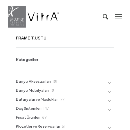
FRAME T.USTU
Kategoriler
181
Banyo Aksesuarları
181
ürün
18
Banyo Mobilyaları
18
ürün
177
Bataryalar ve Musluklar
177
ürün
147
Duş Sistemleri
147
ürün
89
Fırsat Ürünleri
89
ürün
51
Klozetler ve Rezervuarlar
51