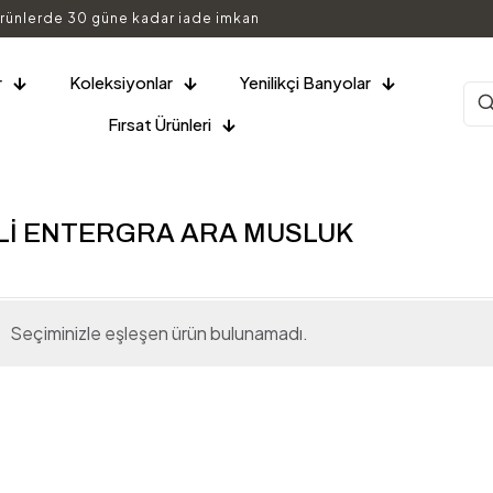
rünlerde 30 güne kadar iade imkan
r
Koleksiyonlar
Yenilikçi Banyolar
Fırsat Ürünleri
Lİ ENTERGRA ARA MUSLUK
Seçiminizle eşleşen ürün bulunamadı.