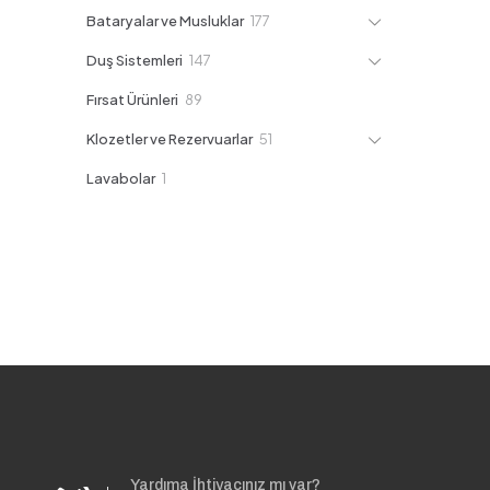
ürün
177
Bataryalar ve Musluklar
177
ürün
147
Duş Sistemleri
147
ürün
89
Fırsat Ürünleri
89
ürün
51
Klozetler ve Rezervuarlar
51
ürün
1
Lavabolar
1
ürün
Yardıma İhtiyacınız mı var?