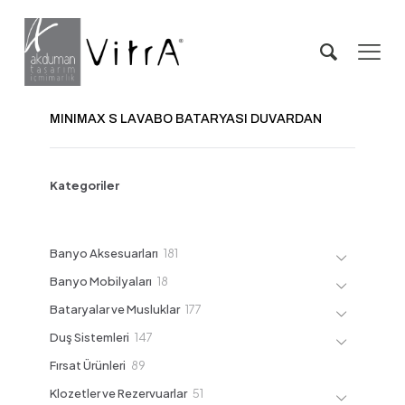
MINIMAX S LAVABO BATARYASI DUVARDAN
Kategoriler
181
Banyo Aksesuarları
181
ürün
18
Banyo Mobilyaları
18
ürün
177
Bataryalar ve Musluklar
177
ürün
147
Duş Sistemleri
147
ürün
89
Fırsat Ürünleri
89
ürün
51
Klozetler ve Rezervuarlar
51