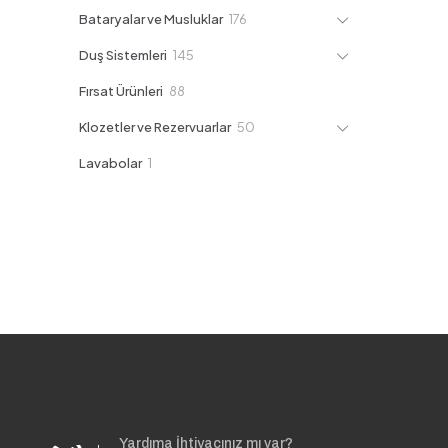
ürün
176
Bataryalar ve Musluklar
176
ürün
145
Duş Sistemleri
145
ürün
88
Fırsat Ürünleri
88
ürün
50
Klozetler ve Rezervuarlar
50
ürün
1
Lavabolar
1
ürün
Yardıma İhtiyacınız mı var?