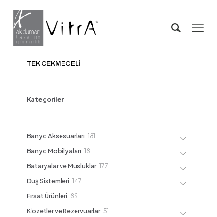
TEK CEKMECELİ
Kategoriler
181
Banyo Aksesuarları
181
ürün
18
Banyo Mobilyaları
18
ürün
177
Bataryalar ve Musluklar
177
ürün
147
Duş Sistemleri
147
ürün
89
Fırsat Ürünleri
89
ürün
51
Klozetler ve Rezervuarlar
51