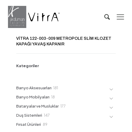
VİTRA 122-003-009 METROPOLE SLİM KLOZET
KAPAĞI YAVAŞ KAPANIR
Kategoriler
181
Banyo Aksesuarları
181
ürün
18
Banyo Mobilyaları
18
ürün
177
Bataryalar ve Musluklar
177
ürün
147
Duş Sistemleri
147
ürün
89
Fırsat Ürünleri
89
ürün