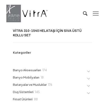
VİTRA 310-1540 HELATAŞI İÇİN SIVA ÜSTÜ
KOLLU SET
Kategoriler
174
Banyo Aksesuarları
174
ürün
18
Banyo Mobilyaları
18
ürün
176
Bataryalar ve Musluklar
176
ürün
145
Duş Sistemleri
145
ürün
88
Fırsat Ürünleri
88
ürün