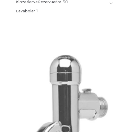
50
Klozetler ve Rezervuarlar
50
ürün
1
Lavabolar
1
ürün