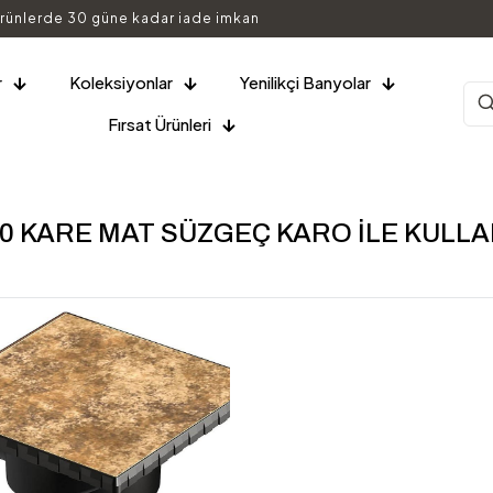
rünlerde 30 güne kadar iade imkan
r
Koleksiyonlar
Yenilikçi Banyolar
Fırsat Ürünleri
10 KARE MAT SÜZGEÇ KARO İLE KULL