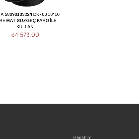
A 58090103224 DK700 10*10
RE MAT SÜZGEÇ KARO İLE
KULLAN
₺
4,573.00
Hesabım