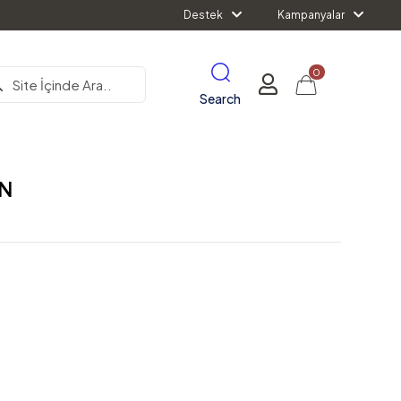
Destek
Kampanyalar
0
Search
AN