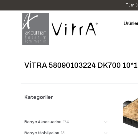
Tüm ü
Ürünle
VİTRA 58090103224 DK700 10*
Kategoriler
174
Banyo Aksesuarları
174
ürün
18
Banyo Mobilyaları
18