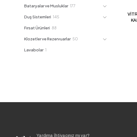
ürün
177
Bataryalar ve Musluklar
177
ürün
VİTR
145
Duş Sistemleri
145
KA
ürün
88
Fırsat Ürünleri
88
ürün
50
Klozetler ve Rezervuarlar
50
ürün
1
Lavabolar
1
ürün
Yardıma İhtiyacınız mı var?