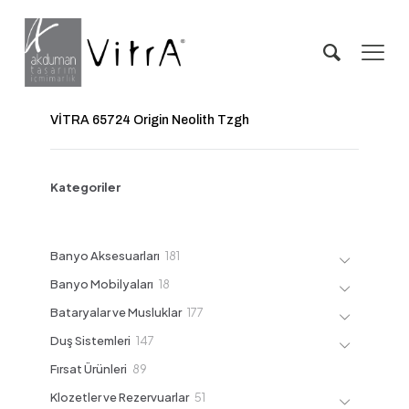
VİTRA 65724 Origin Neolith Tzgh
Kategoriler
181
Banyo Aksesuarları
181
ürün
18
Banyo Mobilyaları
18
ürün
177
Bataryalar ve Musluklar
177
ürün
147
Duş Sistemleri
147
ürün
89
Fırsat Ürünleri
89
ürün
51
Klozetler ve Rezervuarlar
51