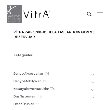
VİTRA 748-1700-01 HELA TASLARI ICIN GOMME
REZERVUAR
Kategoriler
174
Banyo Aksesuarları
174
ürün
18
Banyo Mobilyaları
18
ürün
176
Bataryalar ve Musluklar
176
ürün
145
Duş Sistemleri
145
ürün
88
Fırsat Ürünleri
88
ürün