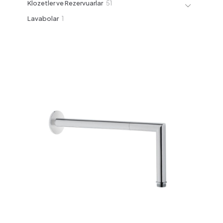
51
Klozetler ve Rezervuarlar
51
ürün
1
Lavabolar
1
ürün