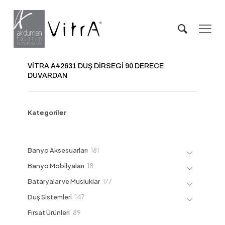
VİTRA A42631 DUŞ DİRSEGİ 90 DERECE
DUVARDAN
Kategoriler
181
Banyo Aksesuarları
181
ürün
18
Banyo Mobilyaları
18
ürün
177
Bataryalar ve Musluklar
177
ürün
147
Duş Sistemleri
147
ürün
89
Fırsat Ürünleri
89
ürün