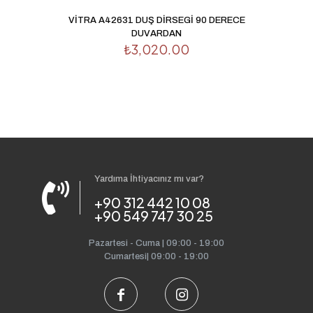
VİTRA A42631 DUŞ DİRSEGİ 90 DERECE
DUVARDAN
₺
3,020.00
Yardıma İhtiyacınız mı var?
+90 312 442 10 08
+90 549 747 30 25
Pazartesi - Cuma | 09:00 - 19:00
Cumartesi| 09:00 - 19:00