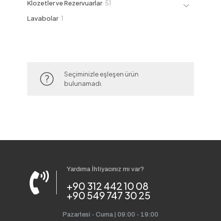
51
Klozetler ve Rezervuarlar
51
ürün
1
Lavabolar
1
ürün
Seçiminizle eşleşen ürün
bulunamadı.
Yardıma İhtiyacınız mı var?
+90 312 442 10 08
+90 549 747 30 25
Pazartesi - Cuma | 09:00 - 19:00