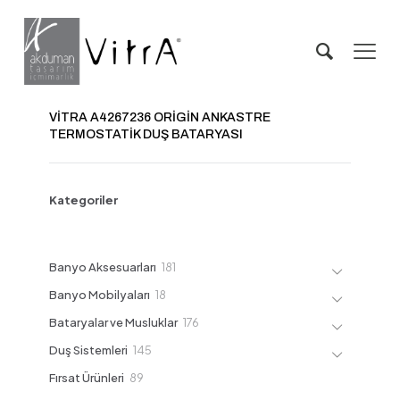
VİTRA A4267236 ORİGİN ANKASTRE
TERMOSTATİK DUŞ BATARYASI
Kategoriler
181
Banyo Aksesuarları
181
ürün
18
Banyo Mobilyaları
18
ürün
176
Bataryalar ve Musluklar
176
ürün
145
Duş Sistemleri
145
ürün
89
Fırsat Ürünleri
89
ürün