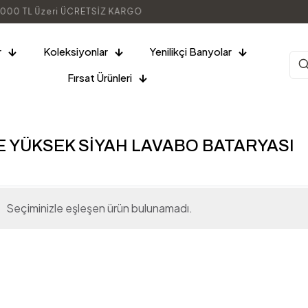
000 TL Üzeri ÜCRETSİZ KARGO
r
Koleksiyonlar
Yenilikçi Banyolar
Fırsat Ürünleri
E YÜKSEK SİYAH LAVABO BATARYASI
Seçiminizle eşleşen ürün bulunamadı.