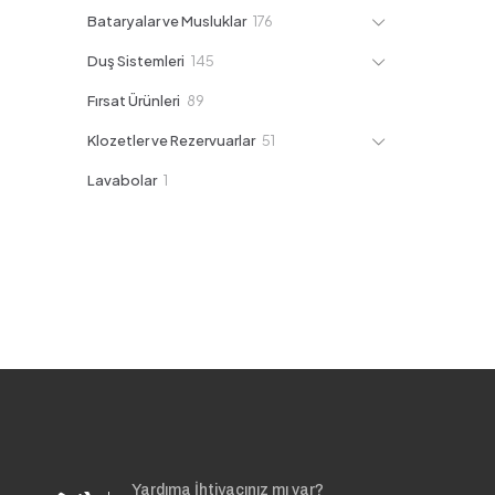
ürün
176
Bataryalar ve Musluklar
176
ürün
145
Duş Sistemleri
145
ürün
89
Fırsat Ürünleri
89
ürün
51
Klozetler ve Rezervuarlar
51
ürün
1
Lavabolar
1
ürün
Yardıma İhtiyacınız mı var?