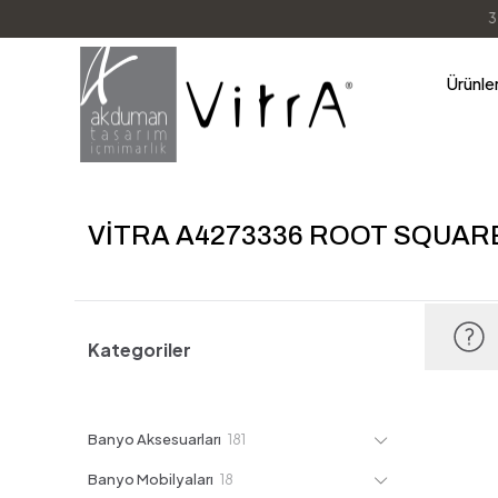
3
Ürünle
VİTRA A4273336 ROOT SQUAR
Kategoriler
181
Banyo Aksesuarları
181
ürün
18
Banyo Mobilyaları
18