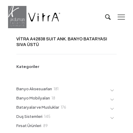
VİTRA A42838 SUIT ANK. BANYO BATARYASI
SIVA ÜSTÜ
Kategoriler
181
Banyo Aksesuarları
181
ürün
18
Banyo Mobilyaları
18
ürün
176
Bataryalar ve Musluklar
176
ürün
145
Duş Sistemleri
145
ürün
89
Fırsat Ürünleri
89
ürün