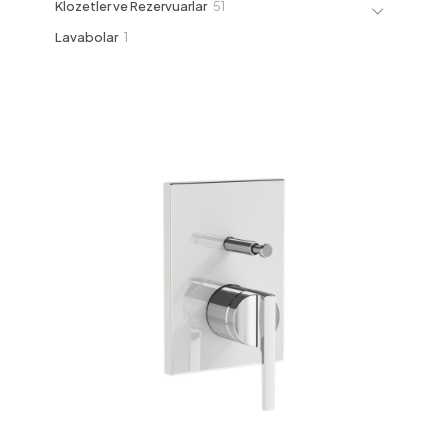
51
Klozetler ve Rezervuarlar
51
ürün
1
Lavabolar
1
ürün