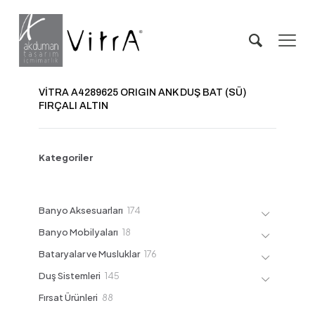
VİTRA A4289625 ORIGIN ANK DUŞ BAT (SÜ)
FIRÇALI ALTIN
Kategoriler
174
Banyo Aksesuarları
174
ürün
18
Banyo Mobilyaları
18
ürün
176
Bataryalar ve Musluklar
176
ürün
145
Duş Sistemleri
145
ürün
88
Fırsat Ürünleri
88
ürün