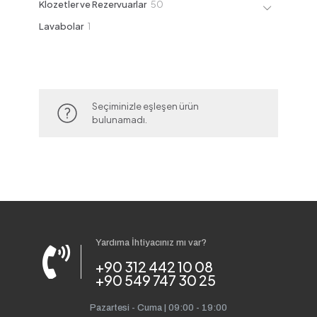
50
Klozetler ve Rezervuarlar
50
ürün
1
Lavabolar
1
ürün
Seçiminizle eşleşen ürün
bulunamadı.
Yardıma İhtiyacınız mı var?
+90 312 442 10 08
+90 549 747 30 25
Pazartesi - Cuma | 09:00 - 19:00