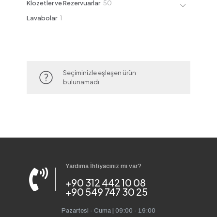
50
Klozetler ve Rezervuarlar
50
ürün
1
Lavabolar
1
ürün
Seçiminizle eşleşen ürün
bulunamadı.
Yardıma İhtiyacınız mı var?
+90 312 442 10 08
+90 549 747 30 25
Pazartesi - Cuma | 09:00 - 19:00