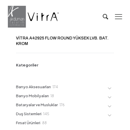
VİTRA A42925 FLOW ROUND YÜKSEK LVB. BAT.
KROM
Kategoriler
174
Banyo Aksesuarları
174
ürün
18
Banyo Mobilyaları
18
ürün
176
Bataryalar ve Musluklar
176
ürün
145
Duş Sistemleri
145
ürün
88
Fırsat Ürünleri
88
ürün