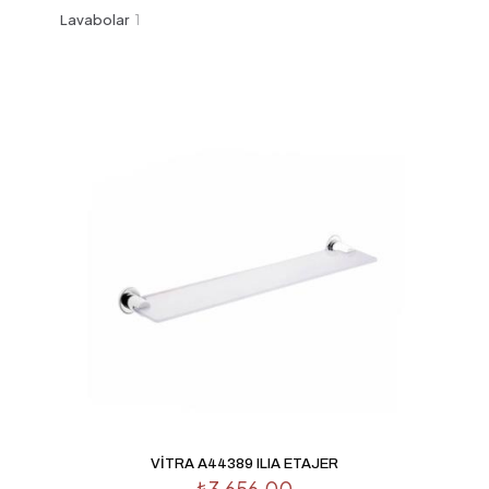
ürün
1
Lavabolar
1
ürün
VİTRA A44389 ILIA ETAJER
₺
3,656.00