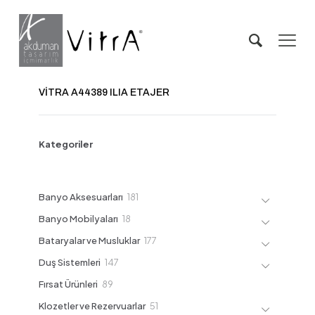
VİTRA A44389 ILIA ETAJER
Kategoriler
181
Banyo Aksesuarları
181
ürün
18
Banyo Mobilyaları
18
ürün
177
Bataryalar ve Musluklar
177
ürün
147
Duş Sistemleri
147
ürün
89
Fırsat Ürünleri
89
ürün
51
Klozetler ve Rezervuarlar
51