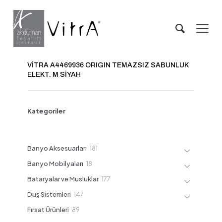
VİTRA A4469936 ORIGIN TEMAZSIZ SABUNLUK
ELEKT. M SİYAH
Kategoriler
181
Banyo Aksesuarları
181
ürün
18
Banyo Mobilyaları
18
ürün
177
Bataryalar ve Musluklar
177
ürün
147
Duş Sistemleri
147
ürün
89
Fırsat Ürünleri
89
ürün