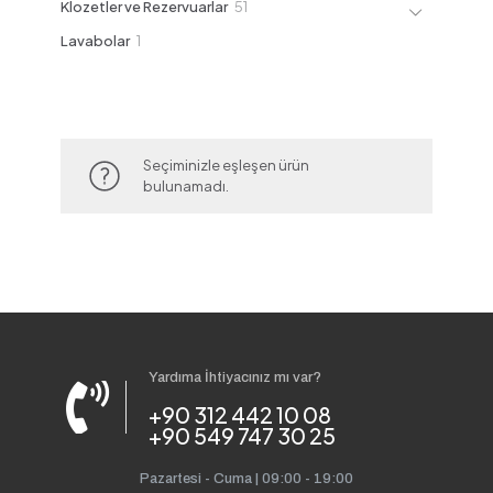
51
Klozetler ve Rezervuarlar
51
ürün
1
Lavabolar
1
ürün
Seçiminizle eşleşen ürün
bulunamadı.
Yardıma İhtiyacınız mı var?
+90 312 442 10 08
+90 549 747 30 25
Pazartesi - Cuma | 09:00 - 19:00