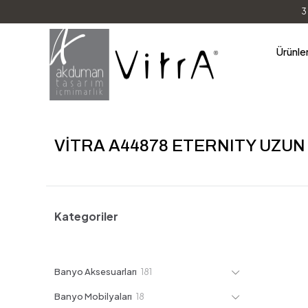
3
Ürünle
VİTRA A44878 ETERNITY UZUN
Kategoriler
181
Banyo Aksesuarları
181
ürün
18
Banyo Mobilyaları
18