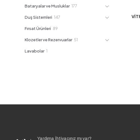
ürün
177
Bataryalar ve Musluklar
177
ürün
VİT
147
Duş Sistemleri
147
ürün
89
Fırsat Ürünleri
89
ürün
51
Klozetler ve Rezervuarlar
51
ürün
1
Lavabolar
1
ürün
Yardıma İhtiyacınız mı var?