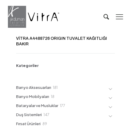
VİTRA A4488726 ORIGIN TUVALET KAĞITLIĞI
BAKIR
Kategoriler
181
Banyo Aksesuarları
181
ürün
18
Banyo Mobilyaları
18
ürün
177
Bataryalar ve Musluklar
177
ürün
147
Duş Sistemleri
147
ürün
89
Fırsat Ürünleri
89
ürün