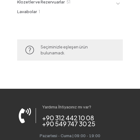
51
Klozetler ve Rezervuarlar
51
ürün
1
Lavabolar
1
ürün
Seçiminizle eşleşen ürün
bulunamadı.
Yardıma İhtiyacınız mı var?
+90 312 442 10 08
+90 549 747 30 25
Pazartesi - Cuma | 09:00 - 19:00