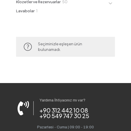
50
Klozetler ve Rezervuarlar
50
ürün
1
Lavabolar
1
ürün
Seçiminizle eşleşen ürün
bulunamadı.
Yardıma İhtiyacınız mı var?
+90 312 442 10 08
+90 549 747 30 25
Pazartesi - Cuma | 09:00 - 19:00