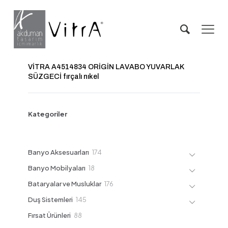
VİTRA A4514834 ORİGİN LAVABO YUVARLAK
SÜZGECİ fırçalı nıkel
Kategoriler
174
Banyo Aksesuarları
174
ürün
18
Banyo Mobilyaları
18
ürün
176
Bataryalar ve Musluklar
176
ürün
145
Duş Sistemleri
145
ürün
88
Fırsat Ürünleri
88
ürün