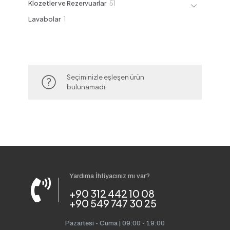
51
Klozetler ve Rezervuarlar
51
ürün
1
Lavabolar
1
ürün
Seçiminizle eşleşen ürün
bulunamadı.
Yardıma İhtiyacınız mı var?
+90 312 442 10 08
+90 549 747 30 25
Pazartesi - Cuma | 09:00 - 19:00