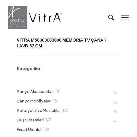
VİTRA M58000003000 MEMORİA TV ÇANAK
LAVB.63 CM
Kategoriler
181
Banyo Aksesuarları
181
ürün
18
Banyo Mobilyaları
18
ürün
177
Bataryalar ve Musluklar
177
ürün
147
Duş Sistemleri
147
ürün
89
Fırsat Ürünleri
89
ürün