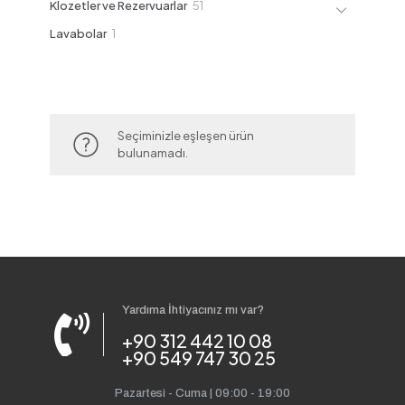
51
Klozetler ve Rezervuarlar
51
ürün
1
Lavabolar
1
ürün
Seçiminizle eşleşen ürün
bulunamadı.
Yardıma İhtiyacınız mı var?
+90 312 442 10 08
+90 549 747 30 25
Pazartesi - Cuma | 09:00 - 19:00