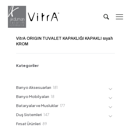
VitrA ORIGIN TUVALET KAPAKLIĞI KAPAKLI sıyah
KROM
Kategoriler
181
Banyo Aksesuarları
181
ürün
18
Banyo Mobilyaları
18
ürün
177
Bataryalar ve Musluklar
177
ürün
147
Duş Sistemleri
147
ürün
89
Fırsat Ürünleri
89
ürün