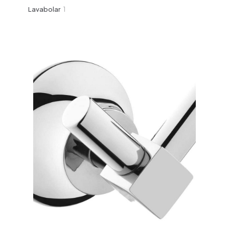
ürün
1
Lavabolar
1
ürün