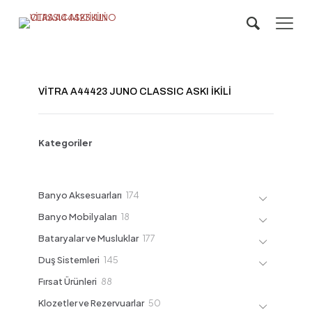
VİTRA A44423 JUNO CLASSIC ASKI İKİLİ
Kategoriler
174
Banyo Aksesuarları
174
ürün
18
Banyo Mobilyaları
18
ürün
177
Bataryalar ve Musluklar
177
ürün
145
Duş Sistemleri
145
ürün
88
Fırsat Ürünleri
88
ürün
50
Klozetler ve Rezervuarlar
50