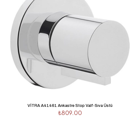
1/5
2/5
3/5
4/5
5/5
yıldız
yıldız
yıldız
yıldız
yıldız
İsim
*
E-
VİTRA A41461 Ankastre Stop Valf-Sıva Üstü
posta
*
₺
809.00
Daha sonraki yorumlarımda kullanılması için adım, e-
posta adresim ve site adresim bu tarayıcıya kaydedilsin.