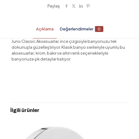
Paylaş
Açıklama
Değerlendirmeler
0
Juno Classic Aksesuarlar, ince çizgisiyle banyonuzu tek
dokunuşla güzelleştiriyor. Klasik banyo serileriyle uyumlu bu
aksesuarlar; krom, bakır ve altın renk seçenekleriyle
banyonuza şık detaylar katıyor.
Değerlendirmeler
Henüz değerlendirme yapılmadı.
“VİTRA A44423 JUNO CLASSIC ASKI
İKİLİ” için yorum yapan ilk kişi siz olun
İlgili ürünler
E-posta adresiniz yayınlanmayacak.
Gerekli alanlar
*
ile
işaretlenmişlerdir
Derecelendirmeniz
*