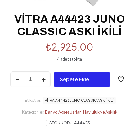
VİTRA A44423 JUNO
CLASSIC ASKI İKİLİ
₺
2,925.00
4 adet stokta
VİTRA
Sepete Ekle
A44423
JUNO
CLASSIC
ASKI
Etiketler:
VİTRA A44423 JUNO CLASSIC ASKI İKİLİ
İKİLİ
adet
Kategoriler:
Banyo Aksesuarları
,
Havluluk ve Askılık
STOK KODU:
A44423