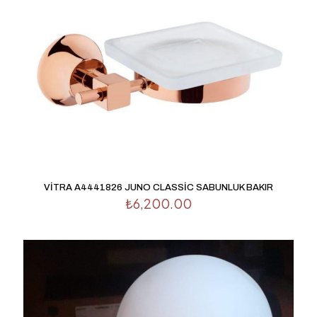
işaretlenmişlerdir
Derecelendirmeniz
*
1/5
2/5
3/5
4/5
5/5
yıldız
yıldız
yıldız
yıldız
yıldız
VİTRA A4441826 JUNO CLASSİC SABUNLUK BAKIR
₺
6,200.00
İsim
*
E-
posta
*
Daha sonraki yorumlarımda kullanılması için adım, e-