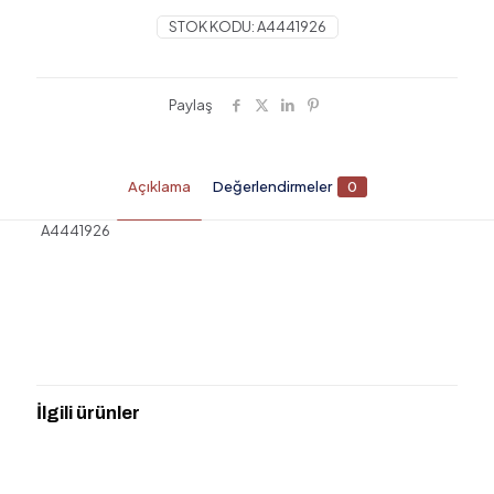
STOK KODU:
A4441926
Paylaş
Açıklama
Değerlendirmeler
0
A4441926
Değerlendirmeler
Henüz değerlendirme yapılmadı.
“VİTRA A4441926 JUNO CLASSİC DİŞ
FIRÇALIĞI-BAKIR” için yorum yapan ilk
İlgili ürünler
kişi siz olun
E-posta adresiniz yayınlanmayacak.
Gerekli alanlar
*
ile