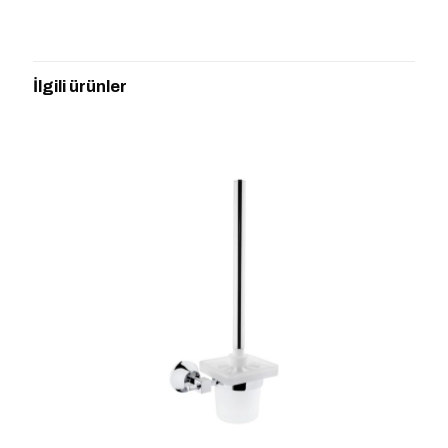
Henüz değerlendirme yapılmadı.
“DECADA TUV.FIRÇ. 44437” için
yorum yapan ilk kişi siz olun
İlgili ürünler
E-posta adresiniz yayınlanmayacak.
Gerekli alanlar
*
ile
işaretlenmişlerdir
Derecelendirmeniz
*
1/5
2/5
3/5
4/5
5/5
yıldız
yıldız
yıldız
yıldız
yıldız