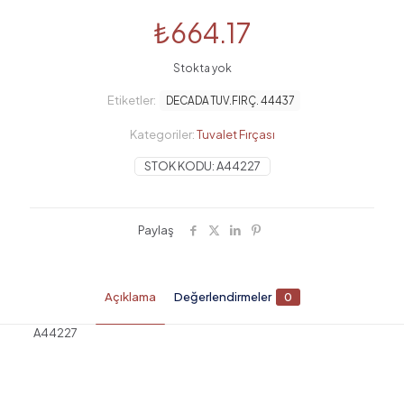
₺
664.17
Stokta yok
Etiketler:
DECADA TUV.FIRÇ. 44437
Kategoriler:
Tuvalet Fırçası
STOK KODU:
A44227
Paylaş
Açıklama
Değerlendirmeler
0
A44227
Değerlendirmeler