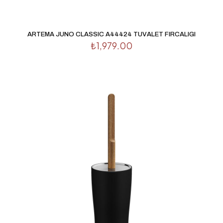
İsim
*
E-
ARTEMA JUNO CLASSIC A44424 TUVALET FIRCALIGI
posta
*
₺
1,979.00
Daha sonraki yorumlarımda kullanılması için adım, e-
posta adresim ve site adresim bu tarayıcıya kaydedilsin.