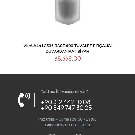
VitrA A4413536 BASE 600 TUVALET FIRÇALIĞI
DUVARDAN MAT SİYAH
₺
8,668.00
Yardıma İhtiyacınız mı var?
+90 312 442 10 08
+90 549 747 30 25
Pazartesi - Cuma | 09:00 - 19:00
Cumartesi| 09:00 - 19:00