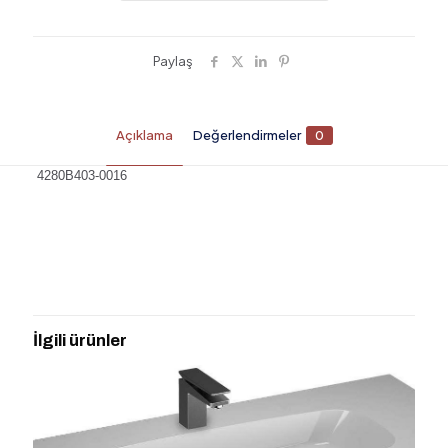
Paylaş
Açıklama
Değerlendirmeler
0
4280B403-0016
Değerlendirmeler
Henüz değerlendirme yapılmadı.
“4280B403-0016 İSTANBUL LAVABO
60 CM ARMATÜR DELİKSİZ” için yorum
İlgili ürünler
yapan ilk kişi siz olun
E-posta adresiniz yayınlanmayacak.
Gerekli alanlar
*
ile
işaretlenmişlerdir
Derecelendirmeniz
*