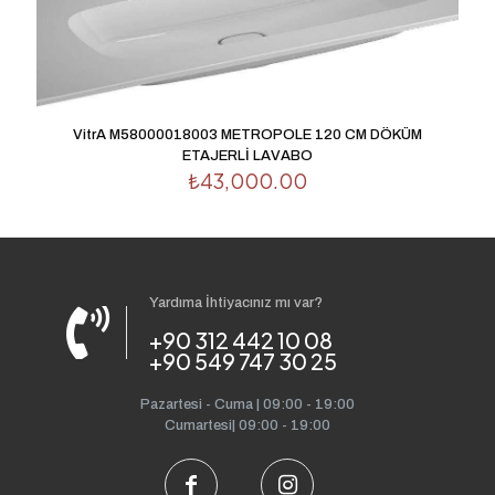
1/5
2/5
3/5
4/5
5/5
yıldız
yıldız
yıldız
yıldız
yıldız
VitrA M58000018003 METROPOLE 120 CM DÖKÜM
ETAJERLİ LAVABO
₺
43,000.00
Yardıma İhtiyacınız mı var?
İsim
*
+90 312 442 10 08
+90 549 747 30 25
E-
posta
*
Pazartesi - Cuma | 09:00 - 19:00
Cumartesi| 09:00 - 19:00
Daha sonraki yorumlarımda kullanılması için adım, e-
posta adresim ve site adresim bu tarayıcıya kaydedilsin.